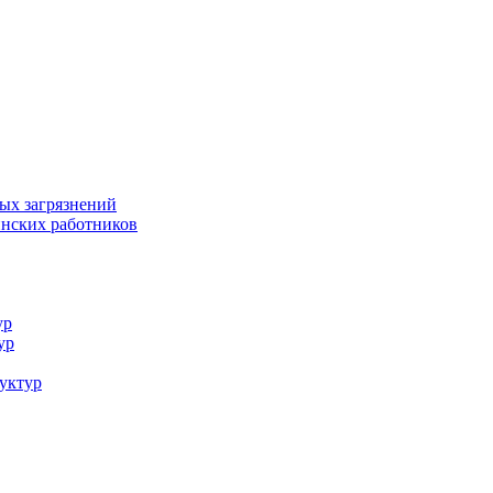
ых загрязнений
инских работников
ур
ур
уктур