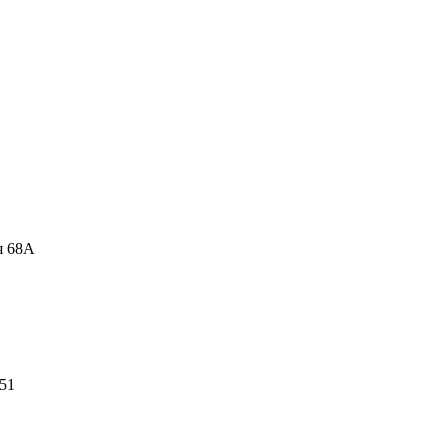
я 68А
 51