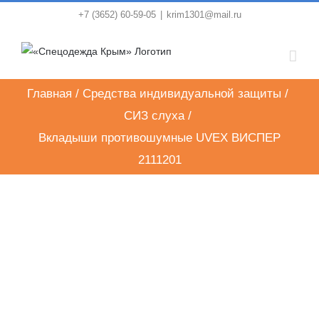
Skip
+7 (3652) 60-59-05
|
krim1301@mail.ru
to
content
Главная
/
Средства индивидуальной защиты
/
СИЗ слуха
/
Вкладыши противошумные UVEX ВИСПЕР
2111201