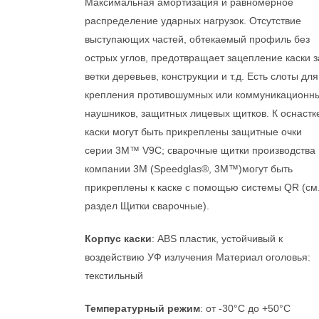
Максимальная амортизация и равномерное
распределение ударных нагрузок. Отсутствие
выступающих частей, обтекаемый профиль без
острых углов, предотвращает зацепление каски з
ветки деревьев, конструкции и т.д. Есть слоты для
крепления противошумных или коммуникационн
наушников, защитных лицевых щитков. К оснастк
каски могут быть прикреплены защитные очки
серии 3M™ V9С; cварочные щитки производства
компании 3М (Speedglas®, 3M™)могут быть
прикреплены к каске c помощью системы QR (см
раздел Щитки сварочные).
Корпус каски
: ABS пластик, устойчивый к
воздействию УФ излучения Материал оголовья:
текстильный
Температурный режим
: от -30°C до +50°C