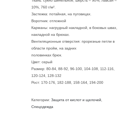
Ткань: сукно шинельное, шерсть – 90%, лавсан –
10%, 760 г/м².
Застежка: потайная, на пуговицах.
Воротник: отложной
Карманы: нагрудный накладной, в боковых швах,
накладной на брюках.
Вентиляционные отверстия: прорезные петли в
области пройм, на задних
половинках брюк.
Цвет: серый
Размер: 80-84, 88-92, 96-100, 104-108, 112-116,
120-124, 128-132
Рост: 170-176, 182-188, 158-164, 194-200
Категории:
Защита от кислот и щелочей
,
Спецодежда