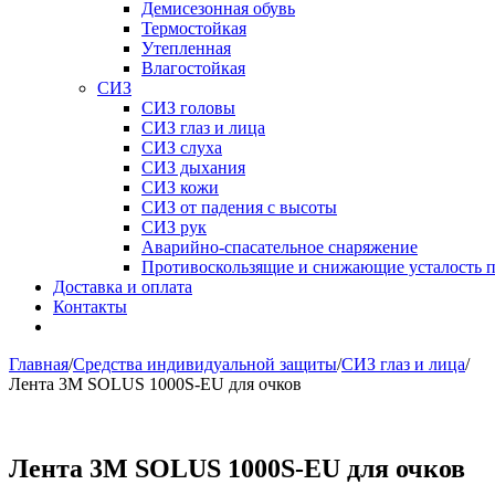
Демисезонная обувь
Термостойкая
Утепленная
Влагостойкая
СИЗ
СИЗ головы
СИЗ глаз и лица
СИЗ слуха
СИЗ дыхания
СИЗ кожи
СИЗ от падения с высоты
СИЗ рук
Аварийно-спасательное снаряжение
Противоскользящие и снижающие усталость 
Доставка и оплата
Контакты
Главная
/
Средства индивидуальной защиты
/
СИЗ глаз и лица
/
Лента 3M SOLUS 1000S-EU для очков
Лента 3M SOLUS 1000S-EU для очков