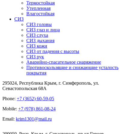
Термостойкая
Утепленная
Влагостойкая
СИЗ
СИЗ головы
СИЗ глаз и лица
СИЗ слуха
СИЗ дыхания
СИЗ кожи
СИЗ от падения с высоты
СИЗ рук
Аварийно-спасательное снаряжение
Противоскользящие и снижающие усталость
покрытия
295024, Республика Крым, г. Симферополь, ул.
Севастопольская 68А
Phone:
+7 (3652) 60-59-05
Mobile:
+7 (978) 861-08-24
Email:
krim1301@mail.ru
299059, Респ. Крым, г. Севастополь, пр-кт Героев