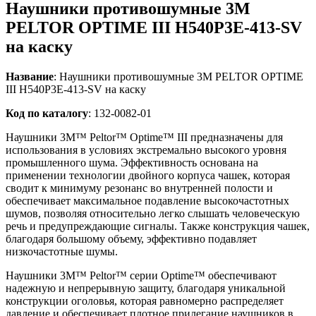
Наушники противошумные 3M
PELTOR OPTIME III H540P3E-413-SV
на каску
Название
: Наушники противошумные 3M PELTOR OPTIME
III H540P3E-413-SV на каску
Код по каталогу
: 132-0082-01
Наушники 3M™ Peltor™ Optime™ III предназначены для
использования в условиях экстремально высокого уровня
промышленного шума. Эффективность основана на
применении технологии двойного корпуса чашек, которая
сводит к минимуму резонанс во внутренней полости и
обеспечивает максимальное подавление высокочастотных
шумов, позволяя относительно легко слышать человеческую
речь и предупреждающие сигналы. Также конструкция чашек,
благодаря большому объему, эффективно подавляет
низкочастотные шумы.
Наушники 3M™ Peltor™ серии Optime™ обеспечивают
надежную и непрерывную защиту, благодаря уникальной
конструкции оголовья, которая равномерно распределяет
давление и обеспечивает плотное прилегание наушников в