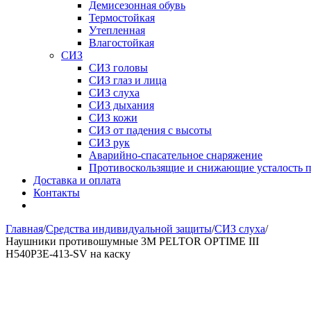
Демисезонная обувь
Термостойкая
Утепленная
Влагостойкая
СИЗ
СИЗ головы
СИЗ глаз и лица
СИЗ слуха
СИЗ дыхания
СИЗ кожи
СИЗ от падения с высоты
СИЗ рук
Аварийно-спасательное снаряжение
Противоскользящие и снижающие усталость 
Доставка и оплата
Контакты
Главная
/
Средства индивидуальной защиты
/
СИЗ слуха
/
Наушники противошумные 3M PELTOR OPTIME III
H540P3E-413-SV на каску