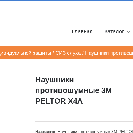
Главная
Каталог
дивидуальной защиты
/
СИЗ слуха
/
Наушники противо
Наушники
противошумные 3M
PELTOR X4A
Название
: Наушники противошумные 3M PELTO