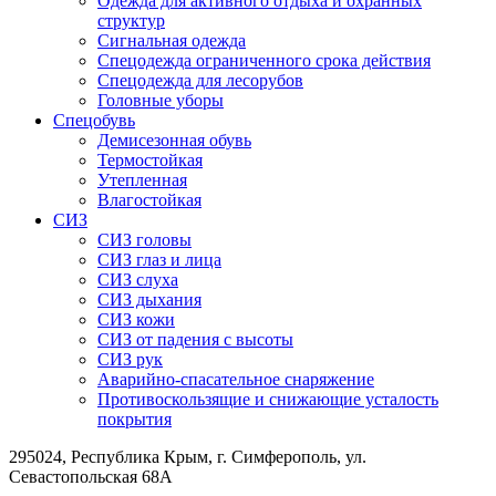
Одежда для активного отдыха и охранных
структур
Сигнальная одежда
Спецодежда ограниченного срока действия
Спецодежда для лесорубов
Головные уборы
Спецобувь
Демисезонная обувь
Термостойкая
Утепленная
Влагостойкая
СИЗ
СИЗ головы
СИЗ глаз и лица
СИЗ слуха
СИЗ дыхания
СИЗ кожи
СИЗ от падения с высоты
СИЗ рук
Аварийно-спасательное снаряжение
Противоскользящие и снижающие усталость
покрытия
295024, Республика Крым, г. Симферополь, ул.
Севастопольская 68А