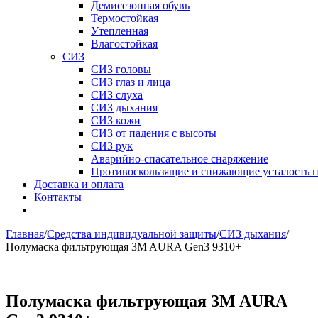
Демисезонная обувь
Термостойкая
Утепленная
Влагостойкая
СИЗ
СИЗ головы
СИЗ глаз и лица
СИЗ слуха
СИЗ дыхания
СИЗ кожи
СИЗ от падения с высоты
СИЗ рук
Аварийно-спасательное снаряжение
Противоскользящие и снижающие усталость 
Доставка и оплата
Контакты
Главная
/
Средства индивидуальной защиты
/
СИЗ дыхания
/
Полумаска фильтрующая 3M AURA Gen3 9310+
Полумаска фильтрующая 3M AURA