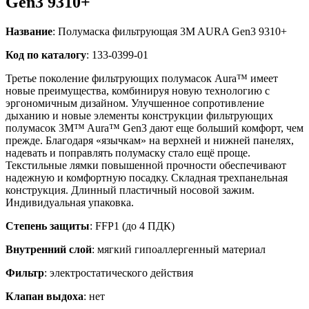
Gen3 9310+
Название
: Полумаска фильтрующая 3M AURA Gen3 9310+
Код по каталогу
: 133-0399-01
Третье поколение фильтрующих полумасок Aura™ имеет
новые преимущества, комбинируя новую технологию с
эргономичным дизайном. Улучшенное сопротивление
дыханию и новые элементы конструкции фильтрующих
полумасок 3M™ Aura™ Gen3 дают еще больший комфорт, чем
прежде. Благодаря «язычкам» на верхней и нижней панелях,
надевать и поправлять полумаску стало ещё проще.
Текстильные лямки повышенной прочности обеспечивают
надежную и комфортную посадку. Складная трехпанельная
конструкция. Длинный пластичный носовой зажим.
Индивидуальная упаковка.
Степень защиты
: FFP1 (до 4 ПДК)
Внутренний слой
: мягкий гипоаллергенный материал
Фильтр
: электростатического действия
Клапан выдоха
: нет