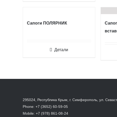
Сапоги ПОЛЯРНИК
Сапог
встав
Детали
295024, Республика Крым, г. Симферополь, ул. Севас
Phone:
+7 (3652) 60-59-05
Mobile:
+7 (978) 861-08-24