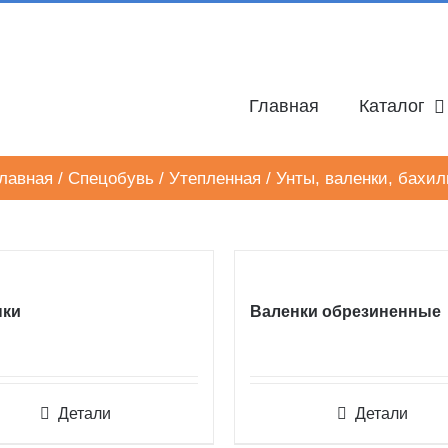
Главная
Каталог
лавная
/
Спецобувь
/
Утепленная
/
Унты, валенки, бахи
нки
Валенки обрезиненные
Детали
Детали