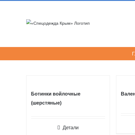
Skip
to
content
Г
Ботинки войлочные
Вале
(шерстяные)
Детали