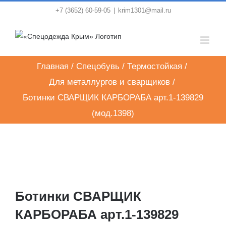
Skip
+7 (3652) 60-59-05
|
krim1301@mail.ru
to
content
Главная
/
Спецобувь
/
Термостойкая
/
Для металлургов и сварщиков
/
Ботинки СВАРЩИК КАРБОРАБА арт.1-139829
(мод.1398)
Ботинки СВАРЩИК
КАРБОРАБА арт.1-139829