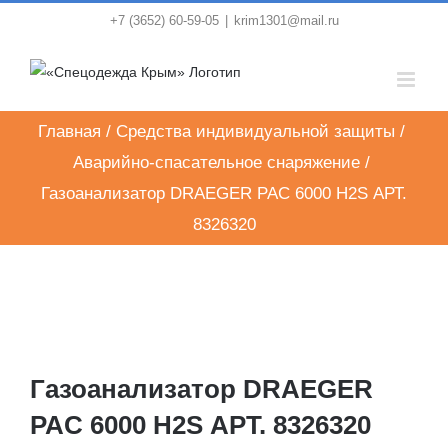
Skip
+7 (3652) 60-59-05
|
krim1301@mail.ru
to
content
Главная
/
Средства индивидуальной защиты
/
Аварийно-спасательное снаряжение
/
Газоанализатор DRAEGER PAC 6000 H2S АРТ.
8326320
Газоанализатор DRAEGER
PAC 6000 H2S АРТ. 8326320