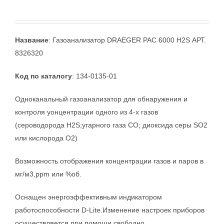
Название
: Газоанализатор DRAEGER PAC 6000 H2S АРТ.
8326320
Код по каталогу
: 134-0135-01
Одноканальный газоанализатор для обнаружения и
контроля уонцентрации одного из 4-х газов
(сероводорода H2S;угарного газа СО; диоксида серы SO2
или кислорода О2)
Возможность отображения концентрации газов и паров в
мг/м3,ppm или %об.
Оснащен энергоэффективным индикатором
работоспособности D-Lite.Изменение настроек приборов
осуществляется при помощи свободно