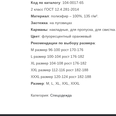
Код по каталогу
: 104-0017-65
2 класс ГОСТ 12.4.281-2014
Материал
: полиэфир – 100%, 135 г/м².
Застежка
: на пуговицах
Карманы
: накладные, для пропуска, для свистка.
Цвет
: флуоресцентный оранжевый
Рекомендации по выбору размера
:
M размер 96-100 рост 170-176
L размер 100-104 рост 176-182
XL размер 104-108 рост 176-182
XXL размер 112-116 рост 182-188
XXXL размер 120-124 рост 182-188
Размер
: M, L, XL, XXL, XXXL
Категория:
Спецодежда