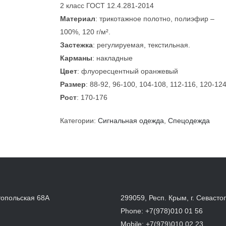
2 класс ГОСТ 12.4.281-2014
Материал
: трикотажное полотно, полиэфир –
100%, 120 г/м².
Застежка
: регулируемая, текстильная.
Карманы
: накладные
Цвет
: флуоресцентный оранжевый
Размер
: 88-92, 96-100, 104-108, 112-116, 120-12
Рост
: 170-176
Категории:
Сигнальная одежда
,
Спецодежда
топольская 68А
299059, Респ. Крым, г. Севасто
Phone:
+7(978)010 01 56
Mobile:
+7(979)010 02 23