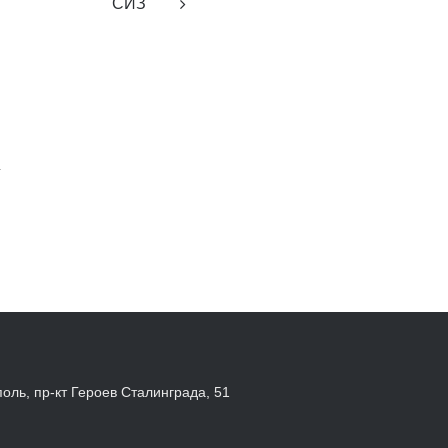
СИЗ
4
поль, пр-кт Героев Сталинграда, 51