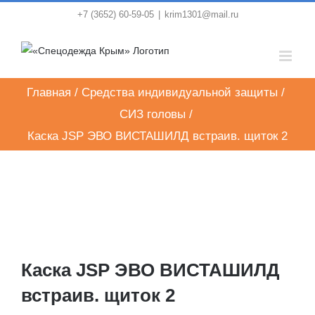
Skip
+7 (3652) 60-59-05
|
krim1301@mail.ru
to
content
Главная
/
Средства индивидуальной защиты
/
СИЗ головы
/
Каска JSP ЭВО ВИСТАШИЛД встраив. щиток 2
Каска JSP ЭВО ВИСТАШИЛД
встраив. щиток 2