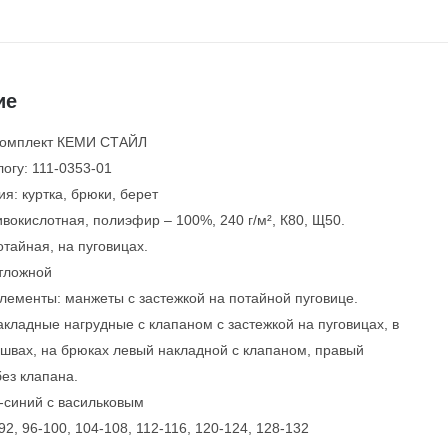
ие
Комплект КЕМИ СТАЙЛ
логу: 111-0353-01
я: куртка, брюки, берет
ивокислотная, полиэфир – 100%, 240 г/м², К80, Щ50.
отайная, на пуговицах.
отложной
лементы: манжеты с застежкой на потайной пуговице.
кладные нагрудные с клапаном с застежкой на пуговицах, в
швах, на брюках левый накладной с клапаном, правый
ез клапана.
-синий с васильковым
92, 96-100, 104-108, 112-116, 120-124, 128-132