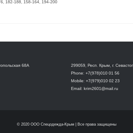
76, 182-188, 158-164, 194-200
топольская 68А
299059, Респ. Крым, г. Севасто
Phone:
+7(978)010 01 56
Mobile:
+7(979)010 02 23
Email:
krim2601@mail.ru
© 2020 ООО Спецодежда-Крым | Все права защищены