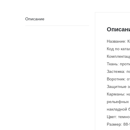
Описание
Описан
Название: 
Код по ката
Комплектаци
Ткань: прот
Застежка: п
Воротник: 
Защитные э
Карманы: на
рельефных 
накладной б
Цвет: темно
Размер: 88-