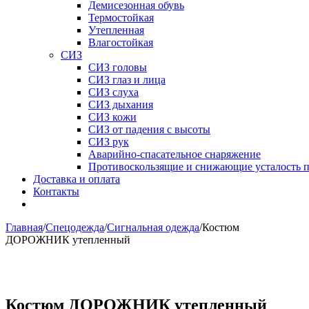
Демисезонная обувь
Термостойкая
Утепленная
Влагостойкая
СИЗ
СИЗ головы
СИЗ глаз и лица
СИЗ слуха
СИЗ дыхания
СИЗ кожи
СИЗ от падения с высоты
СИЗ рук
Аварийно-спасательное снаряжение
Противоскользящие и снижающие усталость 
Доставка и оплата
Контакты
Главная
/
Спецодежда
/
Сигнальная одежда
/
Костюм
ДОРОЖНИК утепленный
Костюм ДОРОЖНИК утепленный