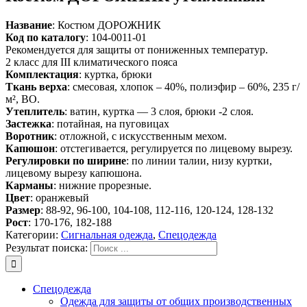
Название
: Костюм ДОРОЖНИК
Код по каталогу
: 104-0011-01
Рекомендуется для защиты от пониженных температур.
2 класс для III климатического пояса
Комплектация
: куртка, брюки
Ткань верха
: смесовая, хлопок – 40%, полиэфир – 60%, 235 г/
м², ВО.
Утеплитель
: ватин, куртка — 3 слоя, брюки -2 слоя.
Застежка
: потайная, на пуговицах
Воротник
: отложной, с искусственным мехом.
Капюшон
: отстегивается, регулируется по лицевому вырезу.
Регулировки по ширине
: по линии талии, низу куртки,
лицевому вырезу капюшона.
Карманы
: нижние прорезные.
Цвет
: оранжевый
Размер
: 88-92, 96-100, 104-108, 112-116, 120-124, 128-132
Рост
: 170-176, 182-188
Категории:
Сигнальная одежда
,
Спецодежда
Результат поиска:
Спецодежда
Одежда для защиты от общих производственных