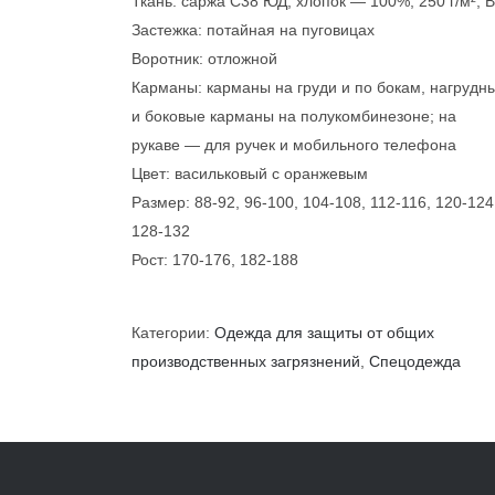
Ткань: саржа C38 ЮД, хлопок — 100%, 250 г/м², 
Застежка: потайная на пуговицах
Воротник: отложной
Карманы: карманы на груди и по бокам, нагрудн
и боковые карманы на полукомбинезоне; на
рукаве — для ручек и мобильного телефона
Цвет: васильковый с оранжевым
Размер: 88-92, 96-100, 104-108, 112-116, 120-124
128-132
Рост: 170-176, 182-188
Категории:
Одежда для защиты от общих
производственных загрязнений
,
Спецодежда