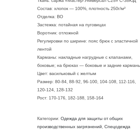
Ткань: саржа «Мастер-Универсал С25» С-38ЮД
Состав: хлопок — 100%, плотность 250г/м²
Отделка: ВО
Застежка: потайная на пуговицах
Воротник: отложной
Регулировки по ширине: пояс брюк с эластичной
лентой
Карманы: накладные нагрудные с клапанами,
боковые; на брюках — боковые и задние карман
Цвет: васильковый с желтым
Размер: 80-84, 88-92, 96-100, 104-108, 112-116,
120-124, 128-132
Рост: 170-176, 182-188, 158-164
Категории:
Одежда для защиты от общих
производственных загрязнений
,
Спецодежда