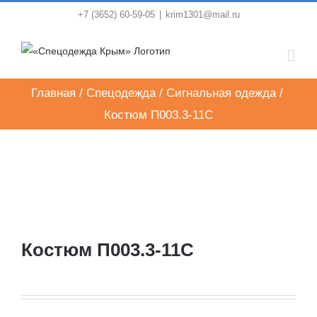
Skip
+7 (3652) 60-59-05
|
krim1301@mail.ru
to
content
Главная
/
Спецодежда
/
Сигнальная одежда
/
Костюм П003.3-11С
Костюм П003.3-11С