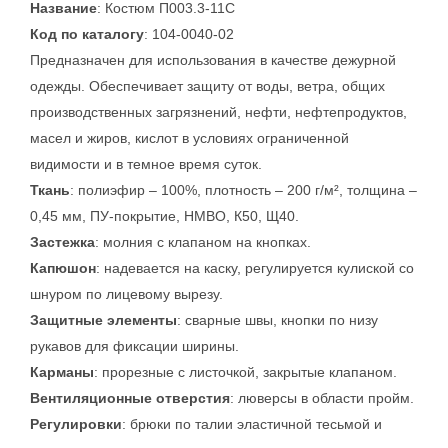
Название
: Костюм П003.3-11С
Код по каталогу
: 104-0040-02
Предназначен для использования в качестве дежурной
одежды. Обеспечивает защиту от воды, ветра, общих
производственных загрязнений, нефти, нефтепродуктов,
масел и жиров, кислот в условиях ограниченной
видимости и в темное время суток.
Ткань
: полиэфир – 100%, плотность – 200 г/м², толщина –
0,45 мм, ПУ-покрытие, НМВО, К50, Щ40.
Застежка
: молния с клапаном на кнопках.
Капюшон
: надевается на каску, регулируется кулиской со
шнуром по лицевому вырезу.
Защитные элементы
: сварные швы, кнопки по низу
рукавов для фиксации ширины.
Карманы
: прорезные с листочкой, закрытые клапаном.
Вентиляционные отверстия
: люверсы в области пройм.
Регулировки
: брюки по талии эластичной тесьмой и