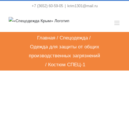
Skip
+7 (3652) 60-59-05
|
krim1301@mail.ru
to
content
Главная
/
Спецодежда
/
Одежда для защиты от общих
производственных загрязнений
/
Костюм СПЕЦ-1