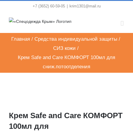
Skip
+7 (3652) 60-59-05
|
krim1301@mail.ru
to
content
Главная
/
Средства индивидуальной защиты
/
СИЗ кожи
/
Крем Safe and Care КОМФОРТ 100мл для
сниж.потоотделения
Крем Safe and Care КОМФОРТ
100мл для