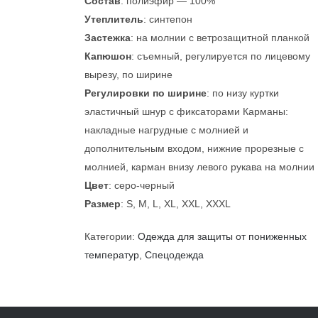
Состав
: полиэфир — 100%
Утеплитель
: синтепон
Застежка
: на молнии с ветрозащитной планкой
Капюшон
: съемный, регулируется по лицевому
вырезу, по ширине
Регулировки по ширине
: по низу куртки
эластичный шнур с фиксаторами Карманы:
накладные нагрудные с молнией и
дополнительным входом, нижние прорезные с
молнией, карман внизу левого рукава на молнии
Цвет
: серо-черный
Размер
: S, M, L, XL, XXL, XXXL
Категории:
Одежда для защиты от пониженных
температур
,
Спецодежда