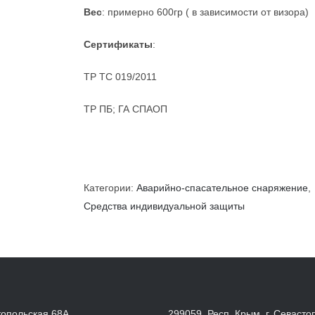
Вес
: примерно 600гр ( в зависимости от визора)
Сертификаты
:
ТР ТС 019/2011
ТР ПБ; ГА СПАОП
Категории:
Аварийно-спасательное снаряжение
,
Средства индивидуальной защиты
топольская 68А
299059, Респ. Крым, г. Севасто