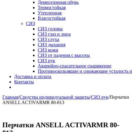
Демисезонная обувь
Термостойкая
Утепленная
Влагостойкая
СИЗ
СИЗ головы
СИЗ глаз и лица
СИЗ слуха
СИЗ дыхания
СИЗ кожи
СИЗ от падения с высоты
СИЗ рук
Аварийно-спасательное снаряжение
Противоскользящие и снижающие усталость 
Доставка и оплата
Контакты
Главная
/
Средства индивидуальной защиты
/
СИЗ рук
/
Перчатки
ANSELL ACTIVARMR 80-813
Перчатки ANSELL ACTIVARMR 80-