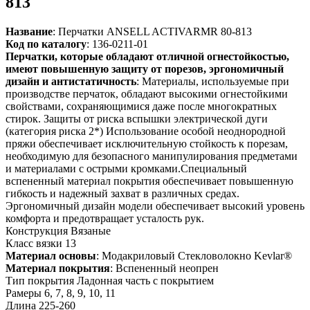
813
Название
: Перчатки ANSELL ACTIVARMR 80-813
Код по каталогу
: 136-0211-01
Перчатки, которые обладают отличной огнестойкостью,
имеют повышенную защиту от порезов, эргономичный
дизайн и антистатичность
: Материалы, используемые при
производстве перчаток, обладают высокими огнестойкими
свойствами, сохраняющимися даже после многократных
стирок. Защиты от риска вспышки электрической дуги
(категория риска 2*) Использование особой неоднородной
пряжи обеспечивает исключительную стойкость к порезам,
необходимую для безопасного манипулирования предметами
и материалами с острыми кромками.Специальный
вспененный материал покрытия обеспечивает повышенную
гибкость и надежный захват в различных средах.
Эргономичный дизайн модели обеспечивает высокий уровень
комфорта и предотвращает усталость рук.
Конструкция Вязаные
Класс вязки 13
Материал основы
: Модакриловый Стекловолокно Kevlar®
Материал покрытия
: Вспененный неопрен
Тип покрытия Ладонная часть с покрытием
Рамеры 6, 7, 8, 9, 10, 11
Длина 225-260