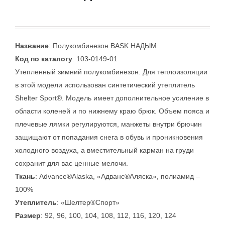
Название
: Полукомбинезон BASK НАДЫМ
Код по каталогу
: 103-0149-01
Утепленный зимний полукомбинезон. Для теплоизоляции
в этой модели использован синтетический утеплитель
Shelter Sport®. Модель имеет дополнительное усиление в
области коленей и по нижнему краю брюк. Объем пояса и
плечевые лямки регулируются, манжеты внутри брючин
защищают от попадания снега в обувь и проникновения
холодного воздуха, а вместительный карман на груди
сохранит для вас ценные мелочи.
Ткань
: Advance®Alaska, «Адванс®Аляска», полиамид –
100%
Утеплитель
: «Шелтер®Спорт»
Размер
: 92, 96, 100, 104, 108, 112, 116, 120, 124