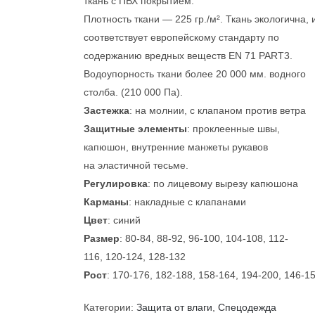
ткань с ПВХ покрытием.
Плотность ткани — 225 гр./м². Ткань экологична, 
соответствует европейскому стандарту по
содержанию вредных веществ EN 71 PART3.
Водоупорность ткани более 20 000 мм. водного
столба. (210 000 Па).
Застежка
: на молнии, с клапаном против ветра
Защитные элементы
: проклеенные швы,
капюшон, внутренние манжеты рукавов
на эластичной тесьме.
Регулировка
: по лицевому вырезу капюшона
Карманы
: накладные с клапанами
Цвет
: синий
Размер
: 80-84, 88-92, 96-100, 104-108, 112-
116, 120-124, 128-132
Рост
: 170-176, 182-188, 158-164, 194-200, 146-1
Категории:
Защита от влаги
,
Спецодежда