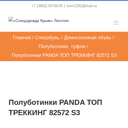
Skip
+7 (3652) 60-59-05
|
krim1301@mail.ru
to
content
Главная
/
Спецобувь
/
Демисезонная обувь
/
Полуботинки, туфли
/
Полуботинки PANDA ТОП ТРЕККИНГ 82572 S3
Полуботинки PANDA ТОП
ТРЕККИНГ 82572 S3