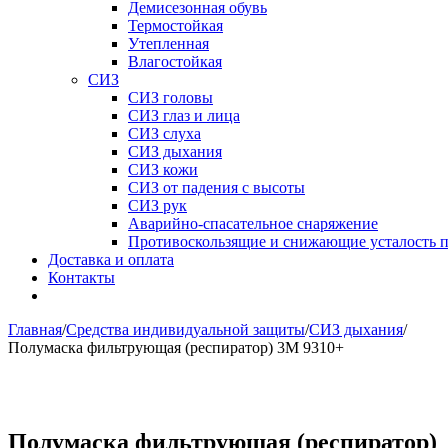
Демисезонная обувь
Термостойкая
Утепленная
Влагостойкая
СИЗ
СИЗ головы
СИЗ глаз и лица
СИЗ слуха
СИЗ дыхания
СИЗ кожи
СИЗ от падения с высоты
СИЗ рук
Аварийно-спасательное снаряжение
Противоскользящие и снижающие усталость 
Доставка и оплата
Контакты
Главная
/
Средства индивидуальной защиты
/
СИЗ дыхания
/
Полумаска фильтрующая (респиратор) 3M 9310+
Полумаска фильтрующая (респиратор)