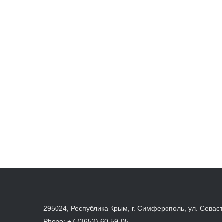
295024, Республика Крым, г. Симферополь, ул. Севас
Phone:
+7 (3652) 60-59-05