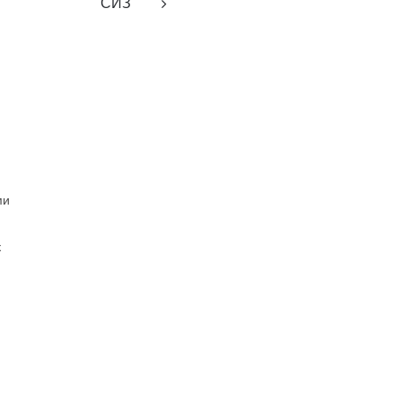
СИЗ
ми
к