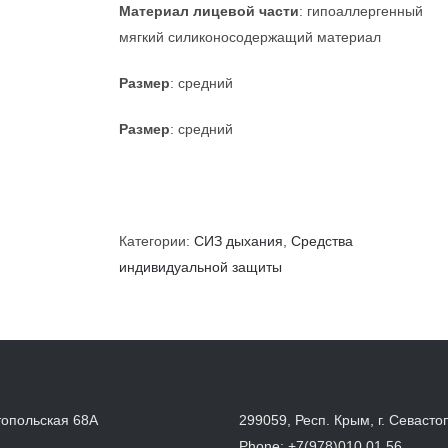
Материал лицевой части
: гипоаллергенный
мягкий силиконосодержащий материал
Размер
: средний
Размер
: средний
Категории:
СИЗ дыхания
,
Средства
индивидуальной защиты
топольская 68А
299059, Респ. Крым, г. Севасто
Phone:
+7(978)010 01 56