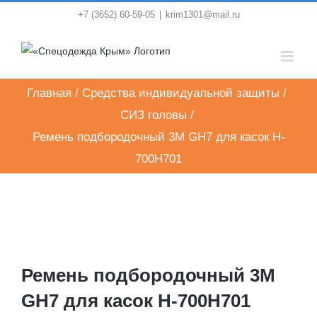
Skip
+7 (3652) 60-59-05
|
krim1301@mail.ru
to
content
Главная
/
Средства индивидуальной защиты
/
СИЗ головы
/
Ремень подбородочный 3M GH7 для касок H-
700H701
Ремень подбородочный 3M
GH7 для касок H-700H701