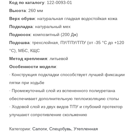
Код по каталогу
: 122-0093-01
Высота
: 260 мм
Верх обуви
: натуральная гладкая водостойкая кожа
Подкладка
: натуральный мех
Подносок
: композитный (200 Дж)
Подошва
: трехслойная, ПУ/ТПУ/ТПУ (от -35 °C до +120
°C), МБС, КЩС
Метод крепления
: литьевой
Особенности модели
:
∙ Конструкция подкладки способствует лучшей фиксации
пятки при ходьбе
∙ Промежуточный слой из вспененного полиуретана
обеспечивает дополнительную теплоизоляцию стопы
∙ Ходовой слой из двух видов ТПУ и глубокий протектор
улучшают сопротивление скольжению
Категории:
Сапоги
,
Спецобувь
,
Утепленная