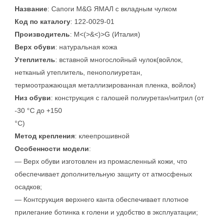
Название
: Сапоги M&G ЯМАЛ с вкладным чулком
Код по каталогу
: 122-0029-01
Производитель
: M<(>&<)>G (Италия)
Верх обуви
: натуральная кожа
Утеплитель
: вставной многослойный чулок(войлок,
нетканый утеплитель, пенополиуретан,
термоотражающая металлизированная пленка, войлок)
Низ обуви
: конструкция с галошей полиуретан/нитрил (от
-30 °C до +150
°C)
Метод крепления
: клеепрошивной
Особенности модели
:
— Верх обуви изготовлен из промасленный кожи, что
обеспечивает дополнительную защиту от атмосфеных
осадков;
— Контсрукция верхнего канта обеспечивает плотное
прилегание ботинка к голени и удобство в эксплуатации;