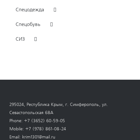
Спецодежда
Спецобувь
СИЗ
295024, Республика Крым, г. Симферополь, ул.
Севастопольская 68А
Phone:
+7 (3652) 60-59-05
Mobile:
+7 (978) 861-08-24
Email:
krim1301@mail.ru